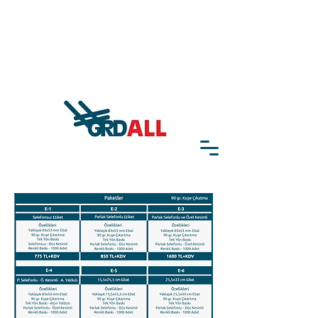
Whatsapp:
+90 541 327 94 11
Sipariş:
grdalldesign@gmail.com
ETİKET