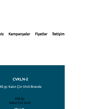
miz
Kampanyalar
Fiyatlar
İletişim
CVKLN-2
40 gr. Kalın Çin Vinil Branda
Özellikleri
440 gr.
Kalın Çin Vinil