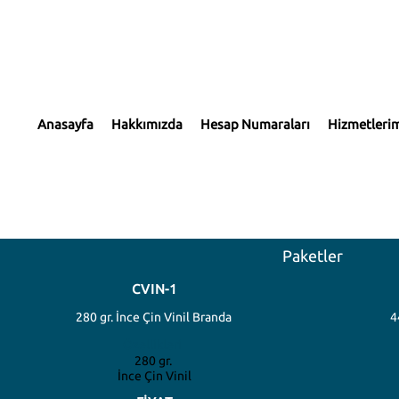
ş:
grdalldesign@gmail.com
Anasayfa
Hakkımızda
Hesap Numaraları
Hizmetleri
BRANDA
Paketler
CVIN-1
280 gr. İnce Çin Vinil Branda
4
Özellikleri
280 gr.
İnce Çin Vinil