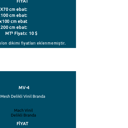
FİYAT
X70 cm ebat:
100 cm ebat:
x100 cm ebat
200 cm ebat:
MT² Fiyatı:
10 $
lon dikimi fiyatları eklenmemiştir.
MV-4
Mesh Delikli Vinil Branda
Özellikleri
Mach Vinil
Delikli Branda
FİYAT