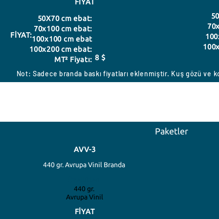
FİYAT
50
50X70 cm ebat:
70x
70x100 cm ebat:
FİYAT:
100
100x100 cm ebat
100x
100x200 cm ebat:
8 $
MT² Fiyatı:
Not: Sadece branda baskı fiyatları eklenmiştir. Kuş gözü ve ko
Paketler
AVV-3
440 gr. Avrupa Vinil Branda
Özellikleri
440 gr.
Avrupa Vinil
FİYAT